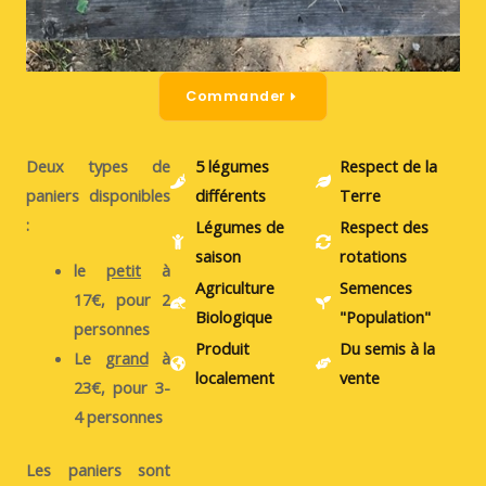
Commander
Deux types de
5 légumes
Respect de la
paniers disponibles
différents
Terre
:
Légumes de
Respect des
saison
rotations
le
petit
à
Agriculture
Semences
17€
, pour 2
Biologique
"Population"
personnes
Produit
Du semis à la
Le
grand
à
localement
vente
23€
, pour 3-
4 personnes
Les paniers sont